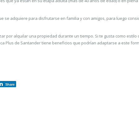
nes que ya están en su etapa adulta (más de 40 años de edad) o en plena
 se adquiere para disfrutarse en familia y con amigos, para luego consi
ar por alquilar una propiedad durante un tiempo. Si te gusta como estilo 
teca Plus de Santander tiene beneficios que podrían adaptarse a este for
Share