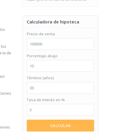
Calculadora de hipoteca
los
Precio de venta
 los
a la de
Porcentaje abajo
así
Término (años)
aciones
Tasa de interés en %
CALCULAR
ciones