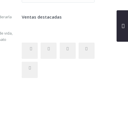
Ventas destacadas
derarla
de vida,
mato