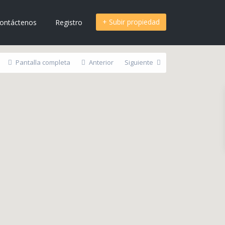
+ Subir propiedad
ontáctenos
Registro
Pantalla completa
Anterior
Siguiente