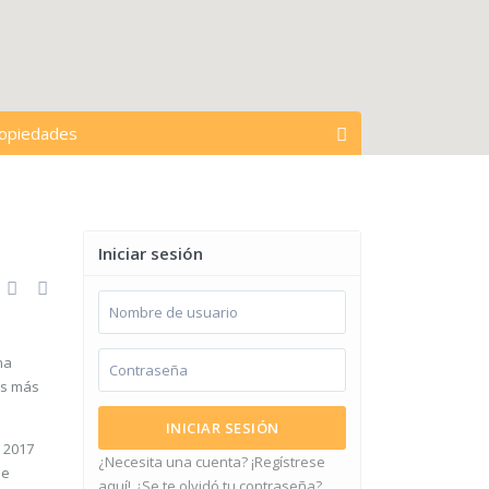
ropiedades
abrir mapa
s acciones
Todos los tipos
Iniciar sesión
s ciudades
Espacios en cochera
na
$ 0 para $ 15,000,000
precios:
es más
INICIAR SESIÓN
o 2017
¿Necesita una cuenta? ¡Regístrese
de
aquí!
¿Se te olvidó tu contraseña?