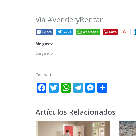
Vía #VenderyRentar
Tweet
Whatsapp
Save
Share
Me gusta:
Cargando...
Comparte:
Facebook
Twitter
WhatsApp
Telegram
Messeng
Share
Artículos Relacionados