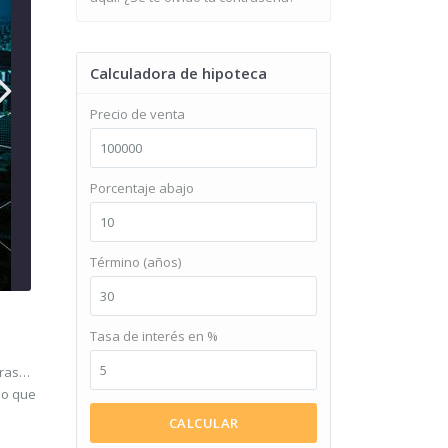
Calculadora de hipoteca
Precio de venta
Porcentaje abajo
Término (años)
Tasa de interés en %
pras…
lo que
a
CALCULAR