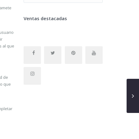
imamete
n
Ventas destacadas
 usuario
ir
s al que
ad de
do que
mpletar