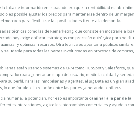
e la falta de información en el pasado era que la rentabilidad estaba ínt
no solo es posible ajustar los precios para mantenerse dentro de un marge
el mercado para flexibilizar las posibilidades frente a la demanda.
sadas técnicas como las de Remarketing, que consiste en mostrarle a los
mercado hoy exige enfocar estrategias con precisión quirúrgica para no dilu
maximizar y optimizar recursos. Otra técnica es apuntar a públicos similare
 y saludable para todas las partes involucradas en procesos de compras,
biliarias están usando sistemas de CRM como HubSpot y Salesforce, que
 comprador) para generar un mapa del usuario, medir la calidad y seried
ra su perfil. Para las inmobiliarias y agentes, el Big Data es un gran alia
es, lo que fortalece la relación entre las partes generando confianza.
ncia humana, la potencian. Por eso es importante
caminar a la par de la
diferentes interacciones, agilice los intercambios comerciales y ayude a co