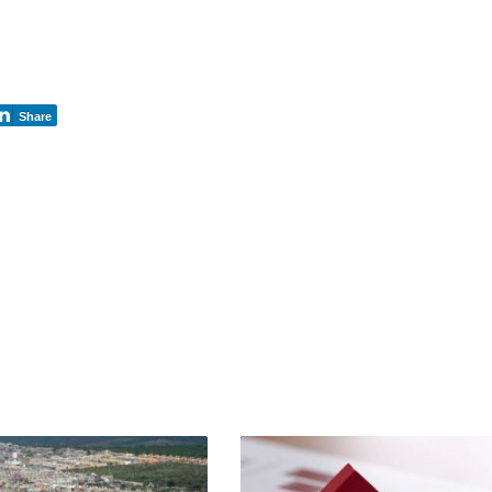
Share
er