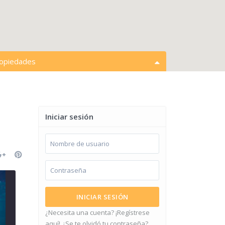
ropiedades
abrir mapa
s acciones
Todos los tipos
Iniciar sesión
s ciudades
Espacios en cochera
$ 0 para $ 15,000,000
precios:
INICIAR SESIÓN
¿Necesita una cuenta? ¡Regístrese
aquí!
¿Se te olvidó tu contraseña?