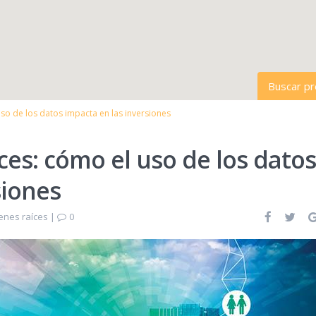
Buscar p
uso de los datos impacta en las inversiones
Todas la
ces: cómo el uso de los datos
Todas la
siones
enes raíces
|
0
Rango de 