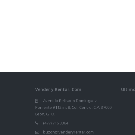
Vender y Rentar. Com
Ultimo
Avenida Belisario Domínguez
Poniente #112 int 8, Col. Centro, C.P. 37000
León, GTO.
(477) 716 3364
buzon@venderyrentar.com