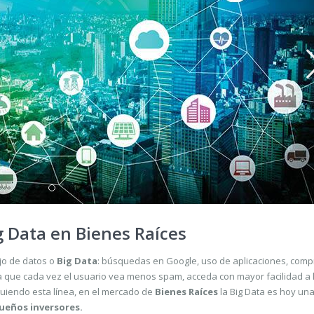
g Data en Bienes Raíces
jo de datos o
Big Data
: búsquedas en Google, uso de aplicaciones, com
 que cada vez el usuario vea menos spam, acceda con mayor facilidad a 
guiendo esta línea, en el mercado de
Bienes Raíces
la Big Data es hoy un
ueños inversores.