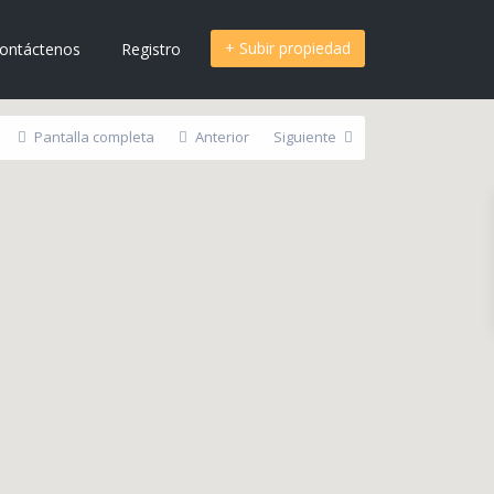
+ Subir propiedad
ontáctenos
Registro
Pantalla completa
Anterior
Siguiente