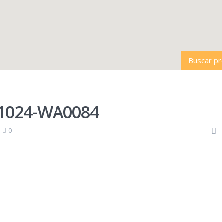
Buscar p
Todas la
1024-WA0084
Todas la
|
0
Rango de 