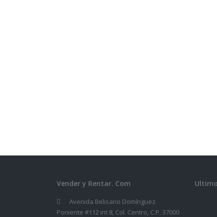
Vender y Rentar. Com
Ultimo
Avenida Belisario Domínguez
Poniente #112 int 8, Col. Centro, C.P. 37000