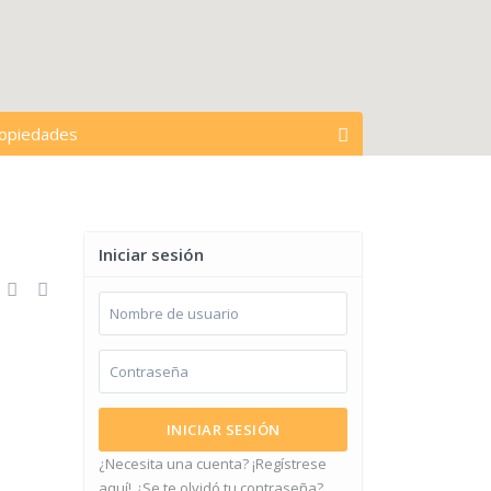
ropiedades
abrir mapa
s acciones
Todos los tipos
Iniciar sesión
s ciudades
Espacios en cochera
$ 0 para $ 15,000,000
precios:
INICIAR SESIÓN
¿Necesita una cuenta? ¡Regístrese
aquí!
¿Se te olvidó tu contraseña?