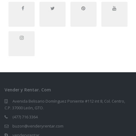
Vender y Rentar. Com
Avenida Belisario Domínguez Poniente #112 int 8, Col. Centro,
C.P. 37000 León, GTO.
(477) 716 3364
buzon@venderyrentar.com
venderyrentar