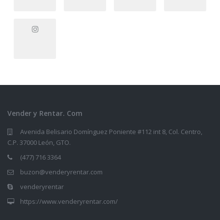
Vender y Rentar. Com
Avenida Belisario Domínguez Poniente #112 int 8, Col. Centro,
C.P. 37000 León, GTO.
(477) 716 3364
buzon@venderyrentar.com
venderyrentar
https://www.venderyrentar.com/