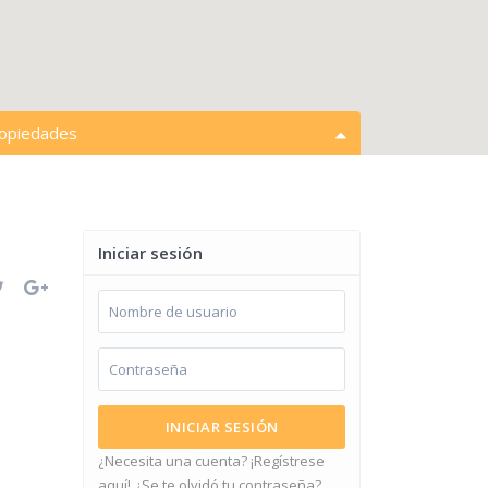
ropiedades
abrir mapa
s acciones
Todos los tipos
Iniciar sesión
s ciudades
Espacios en cochera
$ 0 para $ 15,000,000
precios:
INICIAR SESIÓN
¿Necesita una cuenta? ¡Regístrese
aquí!
¿Se te olvidó tu contraseña?