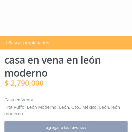
Buscar propiedades
casa en vena en león
moderno
$ 2,790,000
Casa
en
Venta
Tita Ruffo, León Moderno, León, Gto., México,
León
,
león
moderno
agregar a los favoritos