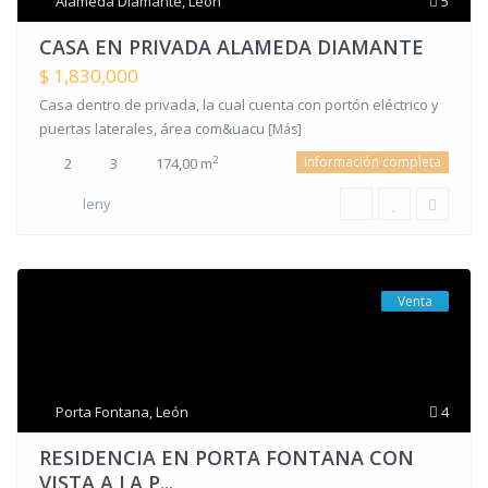
Alameda Diamante
,
León
5
CASA EN PRIVADA ALAMEDA DIAMANTE
$ 1,830,000
Casa dentro de privada, la cual cuenta con portón eléctrico y
puertas laterales, área com&uacu
[Más]
información completa
2
2
3
174,00 m
leny
Venta
Porta Fontana
,
León
4
RESIDENCIA EN PORTA FONTANA CON
VISTA A LA P...