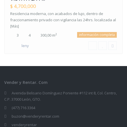
$ 4,700,000
Residencia moderna, con acabados de lujo, dentro de
fraccionamiento privado con vigilancia las 24hrs. localizada al
[Más]
información completa
2
3
4
300,00 m
leny
Vender y Rentar. Com
Avenida Belisario Domínguez Poniente #112 int 8, Col. Centro,
C.P. 37000 León, GTO.
(477) 716 3364
buzon@venderyrentar.com
venderyrentar