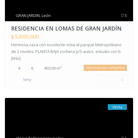
GRAN JARDIN
,
León
5
RESIDENCIA EN LOMAS DE GRAN JARDÍN
$ 5,800,000
Hermosa casa con excelente vista al parque Metropolitano
de 2 niveles. PLANTA BAJA cochera p/5 autos, estudio con b
[Más]
información completa
2
4
6
450,00 m
leny
Venta